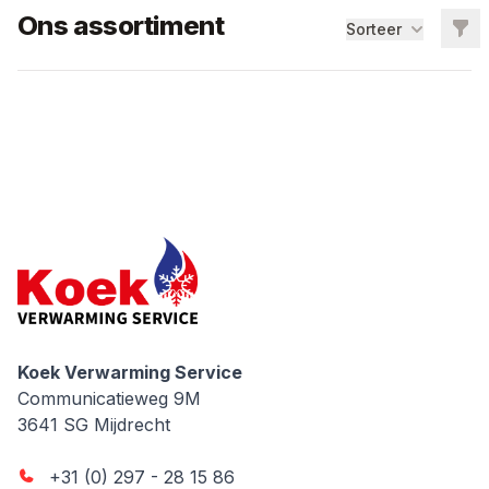
Ons assortiment
Filt
Sorteer
CV Ketels
Ketels
Koek Verwarming Service
Koek Verwarming Service
Communicatieweg 9M
3641 SG
Mijdrecht
+31 (0) 297 - 28 15 86