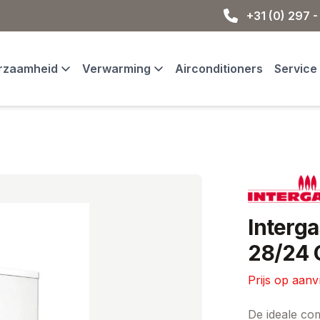
+31 (0) 297 -
rzaamheid
Verwarming
Airconditioners
Service
Merk
Interg
28/24
Prijs op aan
Ketel informat
De ideale co