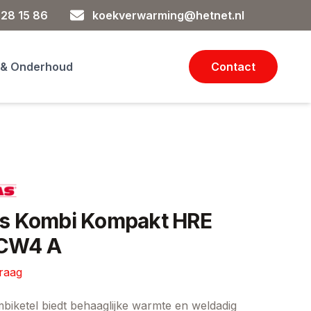
 28 15 86
koekverwarming@hetnet.nl
 & Onderhoud
Contact
as Kombi Kompakt HRE
 CW4 A
vraag
ie
mbiketel biedt behaaglijke warmte en weldadig