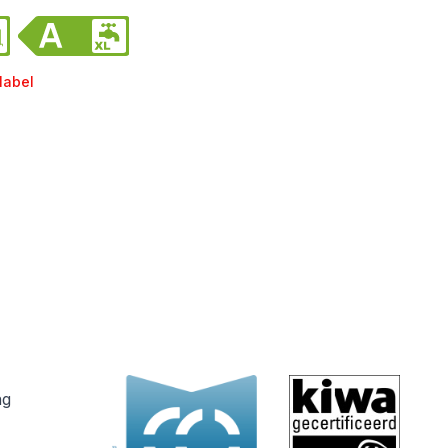
label
ng