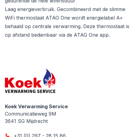
gedurende de hele levensduur
Laag energieverbruik. Gecombineerd met de slimme
WiFi thermostaat ATAG One wordt energielabel A+
behaald op centrale verwarming. Deze thermostaat is
op afstand bedienbaar via de ATAG One app.
Koek Verwarming Service
Koek Verwarming Service
Communicatieweg 9M
3641 SG
Mijdrecht
+31 (0) 297 - 28 15 86